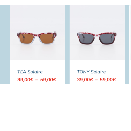
TEA Solaire
TONY Solaire
Plage
Plage
39,00
€
–
59,00
€
39,00
€
–
59,00
€
de
de
prix :
prix :
39,00€
39,00€
à
à
59,00€
59,00€