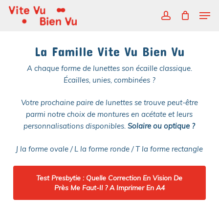
Skip
Men
to
account
main
Close
content
Menu
La Famille Vite Vu Bien Vu
A chaque forme de lunettes son écaille classique.
Écailles, unies, combinées ?
Votre prochaine paire de lunettes
se trouve peut-être
parmi notre choix de montures en acétate et leurs
personnalisations disponibles.
Solaire ou optique ?
J la forme ovale / L la forme ronde / T la forme rectangle
Test Presbytie : Quelle Correction En Vision De
Près Me Faut-Il ? A Imprimer En A4